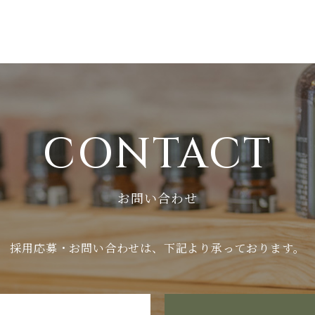
ために、または本サービスの利用を通じてユーザーからご提供いただ
プロフィールに関する情報
所等連絡先に関する情報
る方法を通じてユーザーが入力または送信する情報
利用において、他のサービスと連携を許可することにより、当該他
CONTACT
るにあたり、ソーシャルネットワーキングサービス等の他のサ
いた内容に基づき、以下の情報を当該外部サービスから収集し
利用するID
お問い合わせ
イバシー設定によりユーザーが連携先に開示を認めた情報
用するにあたって、当社が収集する情報
採用応募・お問い合わせは、
下記より承っております。
状況やそのご利用方法に関する情報を収集することがあります