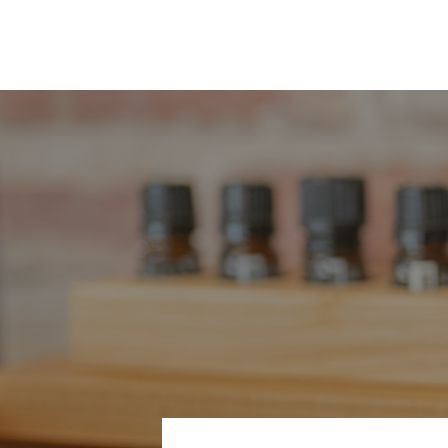
​​​​​​​本サービスを利用する
・氏名、生年月日、性別、職業等
・メールアドレス、電話番号、住
・入力フォームその他当社が定め
(2) ユーザーが本サービスの
ユーザーが、本サービスを利用す
は、その許可の際にご同意いただ
・当該外部サービスでユーザーが
・その他当該外部サービスのプラ
(3) ユーザーが本サービスを利
当社は、本サービスへのアクセス
す。
・リファラ